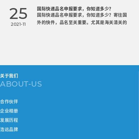
25
国际快递品名申报要求，你知道多少？
国际快递品名申报要求，你知道多少？寄往国
外的快件，品名至关重要。尤其是海关清关的
2021-11
时候，申报品名与价值必须相符，若不如实申
报，或品名含糊不清或者笼统，海关查货，造
成延误或者没收退件等损失。到那时就后悔莫
及了。以下举例几个简单的例子说明一下品名
描述不符合的货件：1.品名描述：CLOT
关于我们
ABOUT-US
合作伙伴
企业相册
发展历程
浩远品牌