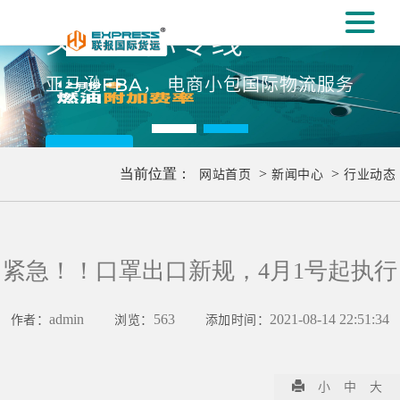
#
义乌国际专线
[#
亚马逊FBA， 电商小包国际物流服务
更多..
当前位置：
网站首页
>
新闻中心
>
行业动态
紧急！！口罩出口新规，4月1号起执行
作者：
admin
浏览：
563
添加时间：
2021-08-14 22:51:34
小
中
大