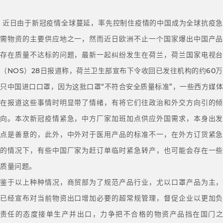
近日由于新冠疫情全球蔓延，率先控制住疫情的中国成为全球抗疫急
需物资的主要供应地之一，然而近日欧洲不止一个国家爆出中国产品
存在质量不达标的问题，最新一起纠纷发生在荷兰，荷兰国家电视台
（NOS）28日报道称，荷兰卫生部宣布下令收回已发往机构的约60万
只中国进口口罩，因为这批口罩“不符合安全质量标准”，一些西方媒体
在报道这些事情时明显带了情绪，有将它们往政治和外交方向引的倾
向。本次新冠疫情紧急，中方厂家加班加点供应外国需求，本身出发
点是善意的，此外，中外对于医用产品的标准不一，在外方订货紧急
的情况下，有些中国厂家为赶订单临时紧急转产，也可能会存在一些
质量问题。
鉴于以上种种情况，商贸部为了规范产品行业，尤以口罩产品为主，
已经宣布对当前物资出口增加必要的超常规管理，督促企业以更加负
责任的态度接单生产并出口，力争把不合格的物资产品挡在国门之