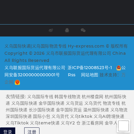
义乌国际快递|义乌国际物流专线 Hy-express.com © 版权所有
Copyright © 2026 义乌市联报国际货运代理有限公司 China
All Rights Reserved
义乌联报国际货运代理有限公司
.
浙ICP备12008523号-1
公
网安备32000000000001号
Rss
网站地图
技术支持：
万
企网
友情链接:
义乌国际专线
韩国专线物流
杭州楼盘网
杭州国际快
递
义乌国际快递
金华国际快递
义乌货运
义乌货代
物流专线
杭
州国际快递
长沙国际快递
金华国际货运
温州国际快递
义乌物流
深圳国际快递
国际小包
义乌货代
义乌tiktok
义乌AI跨境快递
义乌Tiktok
义乌teme快递
义乌Y2 仓
浙江看房网
金华人才网
登录
注册