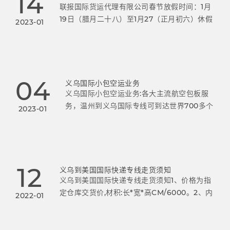
14
联报国际货运代理有限公司春节放假时间：1月
19日（腊月二十八）至1月27（正月初六）休假
2023-01
1月28日(正月初七)正式上班美国小包操作安
排:1月19日为最后截单时间，当天收的货，1月
21日航班飞掉；1月
04
义乌国际小包空运业务
义乌国际小包空运业务:各大主流航空包板服
务，温州到义乌国际专线可到达世界700多个
2023-01
机场，空加派服务；优势航线：欧美线、中东
线、东南亚线。FedEx：位于第二名，提供
隔夜快递、重型货物、文件及物流服务
12
义乌到美国国际快递专线走货须知
义乌到美国国际快递专线走货须知1、价格为指
定仓库交货价,材积:长*宽*高CM/6000。2、内
2022-01
置电产品，汽车室内装饰品、笔类、安全锤、
手推车、文具纸（记事本，日记本）、折叠型
金属桌椅，纺织品类，皮革