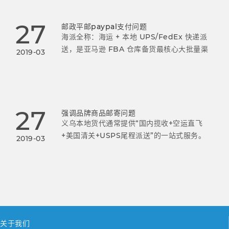
27
邮政平邮paypal支付问题
海派全称：海运 + 本地 UPS/FedEx 快递派
送，是亚马逊 FBA 仓库备货最核心大批量渠
2019-03
道，双清包税 DDP 模式，义乌绝大多数中大
卖主力备货方式，Y2 仓、普通 FBA 仓通用。
27
强调品牌商品邮寄问题
义乌本地货代通常提供“国内揽收+空运直飞
+美国清关+USPS尾程派送”的一站式服务。
2019-03
关于我们