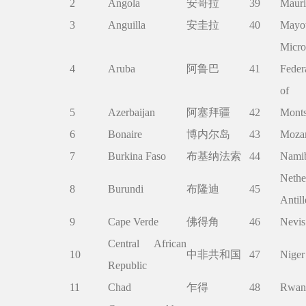
2
Angola
安哥拉
39
Mauri
3
Anguilla
安圭拉
40
Mayot
Micro
4
Aruba
阿鲁巴
41
Feder
of
5
Azerbaijan
阿塞拜疆
42
Monts
6
Bonaire
博内尔岛
43
Moza
7
Burkina Faso
布基纳法索
44
Nami
Nethe
8
Burundi
布隆迪
45
Antill
9
Cape Verde
佛得角
46
Nevis
Central African
10
中非共和国
47
Niger
Republic
11
Chad
乍得
48
Rwan