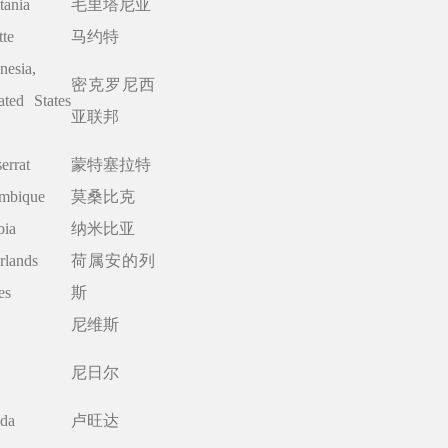
tania
毛里塔尼亚
te
马约特
nesia,
密克罗尼西
ated States
亚联邦
errat
蒙特塞拉特
mbique
莫桑比克
bia
纳米比亚
rlands
荷属安的列
es
斯
尼维斯
尼日尔
da
卢旺达