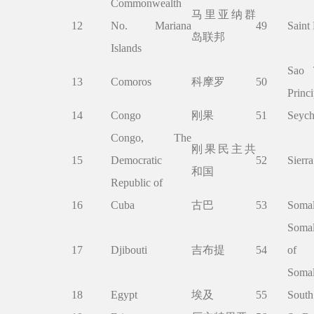
Commonwealth
马里亚纳群
12
No. Mariana
49
Saint
岛联邦
Islands
Sao 
13
Comoros
科摩罗
50
Princ
14
Congo
刚果
51
Seych
Congo, The
刚果民主共
15
Democratic
52
Sierr
和国
Republic of
16
Cuba
古巴
53
Somal
Somal
17
Djibouti
吉布提
54
of 
Somal
18
Egypt
埃及
55
South