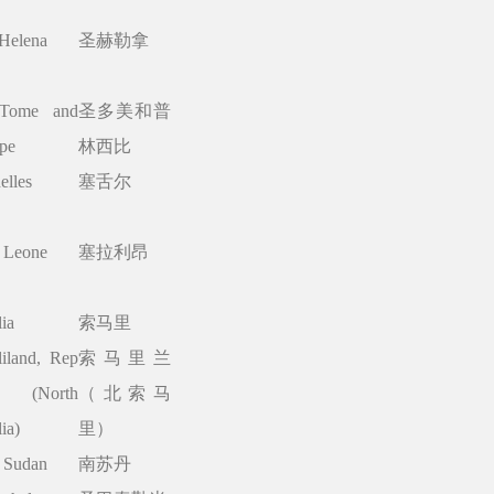
 Helena
圣赫勒拿
Tome and
圣多美和普
ipe
林西比
elles
塞舌尔
a Leone
塞拉利昂
ia
索马里
iland, Rep
索马里兰
(North
（北索马
ia)
里）
 Sudan
南苏丹