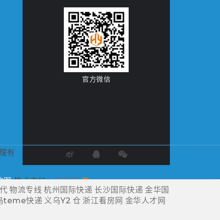
官方微信
代理有
地图
技术支持：
万企网
代
物流专线
杭州国际快递
长沙国际快递
金华国
乌teme快递
义乌Y2 仓
浙江看房网
金华人才网