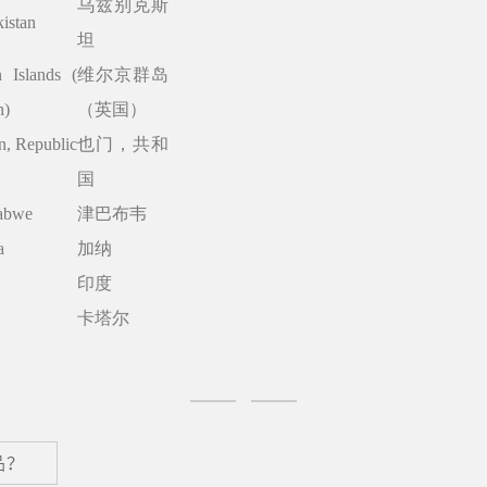
乌兹别克斯
istan
坦
n Islands (
维尔京群岛
h)
（英国）
, Republic
也门，共和
国
abwe
津巴布韦
a
加纳
印度
卡塔尔
品？