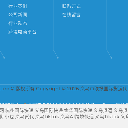
行业案例
联系方式
公司新闻
在线留言
行业动态
跨境电商平台
om © 版权所有 Copyright © 2026 义乌市联报国际货运
8523号-1
公网安备32000000000001号
Rss
网站
网
杭州国际快递
义乌国际快递
金华国际快递
义乌货运
义乌货
际小包
义乌货代
义乌tiktok
义乌AI跨境快递
义乌Tiktok
义