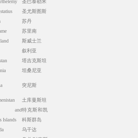
arthelemy
圣巴泰勒米
statius
圣尤斯图斯
n
苏丹
ame
苏里南
land
斯威士兰
叙利亚
stan
塔吉克斯坦
nia
坦桑尼亚
ia
突尼斯
enistan
土库曼斯坦
ks and
特克斯和凯
s Islands
科斯群岛
da
乌干达