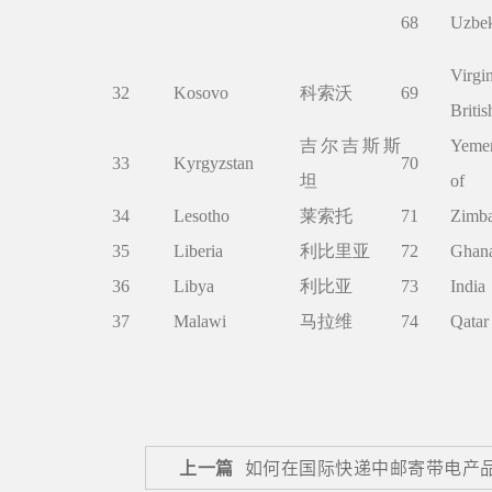
68
Uzbek
Virgi
32
Kosovo
科索沃
69
Britis
吉尔吉斯斯
Yemen
33
Kyrgyzstan
70
坦
of
34
Lesotho
莱索托
71
Zimb
35
Liberia
利比里亚
72
Ghan
36
Libya
利比亚
73
India
37
Malawi
马拉维
74
Qatar
上一篇
如何在国际快递中邮寄带电产