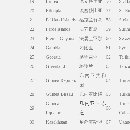
19
Eritrea
厄立特里亚
56
St. B
20
Ethiopia
埃塞俄比亚
57
St. Eu
21
Falkland Islands
福克兰群岛
58
Suda
22
Faroe Islands
法罗群岛
59
Surin
23
French Guyana
法属圭亚那
60
Swazi
24
Gambia
冈比亚
61
Syria
25
Georgia
格鲁吉亚
62
Tajiki
26
Greenland
格陵兰
63
Tanza
几内亚共和
27
Guinea Republic
64
Tunis
国
28
Guinea-Bissau
几内亚比绍
65
Turkm
几内亚
-
赤
Guinea-
Tur
29
66
道
Equatorial
Caico
30
Kazakhstan
哈萨克斯坦
67
Ugan