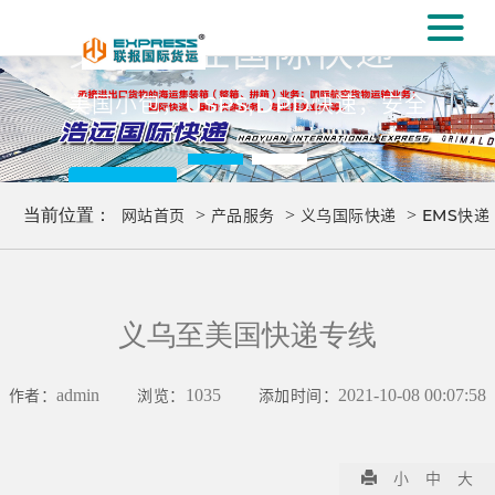
#
义乌专业国际快递
[#
美国小包，USPS,DPD快速，安全
更多..
当前位置：
网站首页
>
产品服务
>
义乌国际快递
>
EMS快递
义乌至美国快递专线
作者：
admin
浏览：
1035
添加时间：
2021-10-08 00:07:58
小
中
大