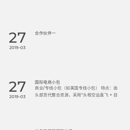
国，旨在借助亚马逊全球资源，帮助中国卖家
抓住跨境电商新机遇，发展出口业务，拓展全
球市场，打造国际品牌。目前，亚马逊美
27
合作伙伴一
2019-03
27
国际电商小包
商业/专线小包（如美国专线小包） 特点：由
头部货代整合资源，采用“头程空运直飞 + 目
2019-03
的国清关 + 尾程派送”模式，提供一单到底的
全程追踪。 时效与价格：例如义乌发往美国的
小包，每日包板直飞最快3-5天签收。运费远低
于DHL等商业快递，通常为后者的1/3甚至更
低。 适用场景