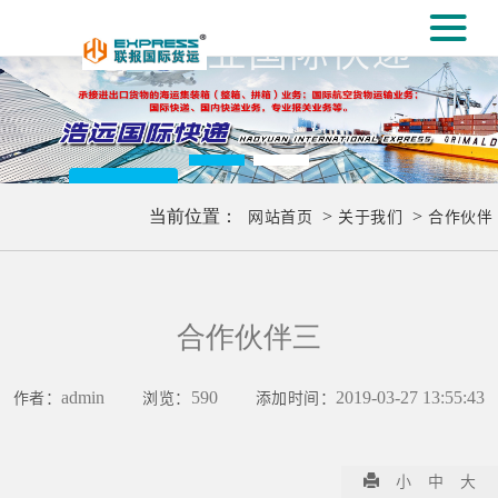
#
义乌专业国际快递
[#
美国小包，USPS,DP
更多..
当前位置：
网站首页
>
关于我们
>
合作伙伴
合作伙伴三
作者：
admin
浏览：
590
添加时间：
2019-03-27 13:55:43
小
中
大