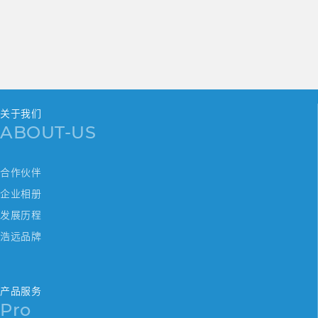
的国清关 + 尾程派送”模式，提供一单到底的
全程追踪。 时效与价格：例如义乌发往美国的
小包，每日包板直飞最快3-5天签收。运费远低
于DHL等商业快递，通常为后者的1/3甚至更
低。 适用场景
关于我们
ABOUT-US
合作伙伴
企业相册
发展历程
浩远品牌
产品服务
Pro