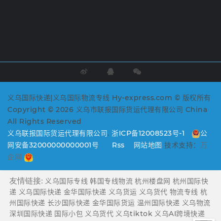
义乌国际快递|义乌国际物流专线 Hy-express.com © 版权所有
Copyright © 2026 义乌市联报国际货运代理有限公司 China
All Rights Reserved
义乌联报国际货运代理有限公司
.
浙ICP备12008523号-1
公
网安备32000000000001号
Rss
网站地图
技术支持：
万
企网
友情链接:
义乌国际专线
韩国专线物流
杭州楼盘网
杭州国际快
递
义乌国际快递
金华国际快递
义乌货运
义乌货代
物流专线
杭
州国际快递
长沙国际快递
金华国际货运
温州国际快递
义乌物流
深圳国际快递
国际小包
义乌货代
义乌tiktok
义乌AI跨境快递