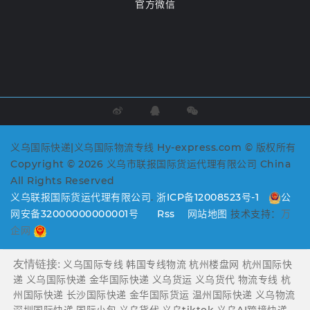
官方微信
义乌国际快递|义乌国际物流专线 Hy-express.com © 版权所有
Copyright © 2026 义乌市联报国际货运代理有限公司 China
All Rights Reserved
义乌联报国际货运代理有限公司
.
浙ICP备12008523号-1
公
网安备32000000000001号
Rss
网站地图
技术支持：
万
企网
友情链接:
义乌国际专线
韩国专线物流
杭州楼盘网
杭州国际快
递
义乌国际快递
金华国际快递
义乌货运
义乌货代
物流专线
杭
州国际快递
长沙国际快递
金华国际货运
温州国际快递
义乌物流
深圳国际快递
国际小包
义乌货代
义乌tiktok
义乌AI跨境快递