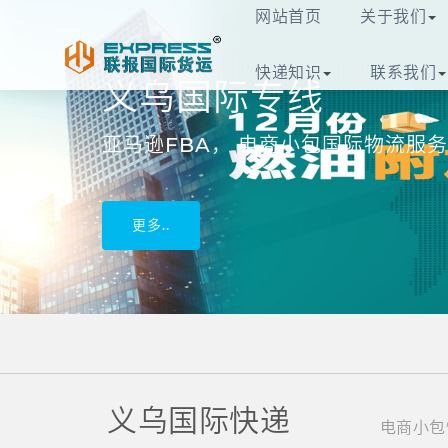
义乌联报国际货运代
网站首页
关于我们
快递知识
联系我们
义乌国际专线
亚马逊FBA， 电商小包国际物流服务
更多..
义乌国际快递
电商小包