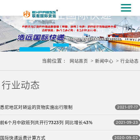
#
义乌专业国际快递
[#
美国小包，USPS,DPD快速，安全
更多..
当前位置：
网站首页
>
新闻中心
>
行业动态
行业动态
悉尼地区对转运的货物实施出行限制
2021-07-17
前6个月中欧班列共开行7323列 同比增长43%
2021-09-23
国际快递运费计算方式
2020-09-02