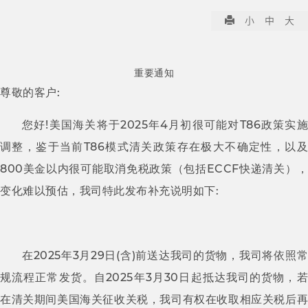
小
中
大
重要通知
:
尊敬的客户
!
2025
4
T86
您好
美国海关将于
年
月初很可能对
政策实
T86
调整，鉴于当前
模式清关政策存在极大不确定性，以
800
ECCF
美金以内很可能取消免税政策（包括
快递清关）
:
变化难以预估，我司特此发布补充说明如下
2025
3
29
(
)
在
年
月
日
含
前送达我司的货物，我司将依照
2025
3
30
规流程正常发货。自
年
月
日起抵达我司的货物，
在清关期间美国海关征收关税，我司有权在收取相应关税后再