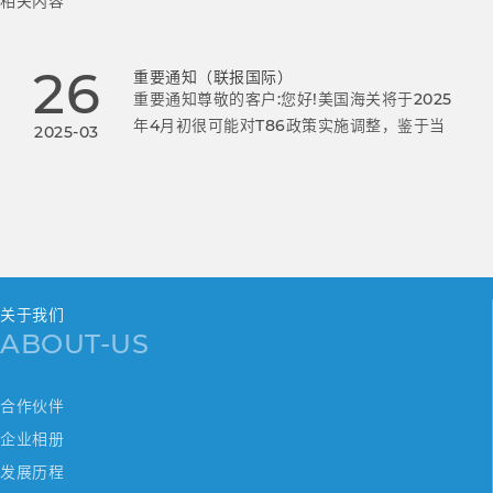
相关内容
26
重要通知（联报国际）
重要通知尊敬的客户:您好!美国海关将于2025
年4月初很可能对T86政策实施调整，鉴于当
2025-03
前T86模式清关政策存在极大不确定性，以及
800美金以内很可能取消免税政策（包括
ECCF快递清关），变化难以预
关于我们
ABOUT-US
合作伙伴
企业相册
发展历程