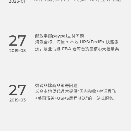
2023-01
1月28日(正月初七)正式上班美国小包操作安
排:1月19日为最后截单时间，当天收的货，1月
21日航班飞掉；1月
27
邮政平邮paypal支付问题
海派全称：海运 + 本地 UPS/FedEx 快递派
送，是亚马逊 FBA 仓库备货最核心大批量渠
2019-03
道，双清包税 DDP 模式，义乌绝大多数中大
卖主力备货方式，Y2 仓、普通 FBA 仓通用。
27
强调品牌商品邮寄问题
义乌本地货代通常提供“国内揽收+空运直飞
+美国清关+USPS尾程派送”的一站式服务。
2019-03