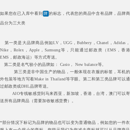
如果您在已入库中看到
牌
的标志，代表您的商品中含有品牌，品牌
品分为三大类
第一类是大品牌商品
例如
LV
，
UGG
，Bubbery，Chanel，Adidas
Nike，Rolex，Apple，Samsung
等，
只能通过
邮政类（EMS，香港
EMS，邮政海运）等方式
寄送。
第二类是名气较小的品牌如：
Casio， New balance等。
第三类是非中国生产的物品，一般体现在衣服的标签，耳机的
外包装等地方写着Make in Thailand等字眼。第二和第三类品牌
可以
过邮政类或DHL品牌寄送。
AIO
专线敏感货到
马来西亚，新加坡，香港，台湾，澳门
可以
送所有品牌商品（需要加收敏感货费）。
*
部分情况下标记为品牌的物品也可以变为普通物品，例如您的一件衣
服上有一个很小的商标，您指示我们为您减去商标就可以从品牌商品