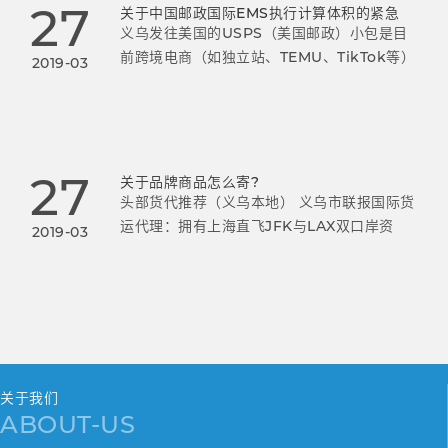
27
关于中国邮政国际EMS执行计算体积的紧急
义乌发往美国的USPS（美国邮政）小包是目
前跨境电商（如独立站、TEMU、TikTok等）
2019-03
非常主流的物流方式。
27
关于品牌商品怎么寄?
头部货代推荐（义乌本地） 义乌市联报国际货
运代理：拥有上海直飞JFK与LAX双口岸资
2019-03
源，每周11班航班，95%以上货物10天内妥
投，双休日正常交邮。
关于我们
ABOUT-US