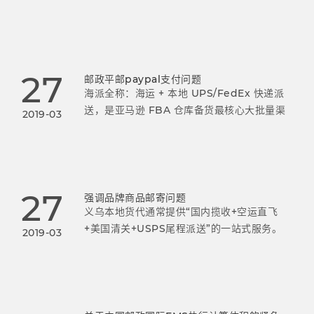
1月28日(正月初七)正式上班美国小包操作安
排:1月19日为最后截单时间，当天收的货，1月
21日航班飞掉；1月
27
邮政平邮paypal支付问题
海派全称：海运 + 本地 UPS/FedEx 快递派
送，是亚马逊 FBA 仓库备货最核心大批量渠
2019-03
道，双清包税 DDP 模式，义乌绝大多数中大
卖主力备货方式，Y2 仓、普通 FBA 仓通用。
27
强调品牌商品邮寄问题
义乌本地货代通常提供“国内揽收+空运直飞
+美国清关+USPS尾程派送”的一站式服务。
2019-03