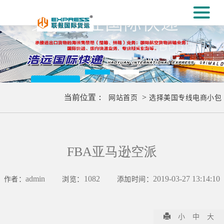
#
义乌专业国际快递
[#
流服务
美国小包，USPS,DPD快速，安全
更多..
当前位置：
网站首页
>
选择美国专线电商小包
FBA亚马逊空派
作者：
admin
浏览：
1082
添加时间：
2019-03-27 13:14:10
小
中
大