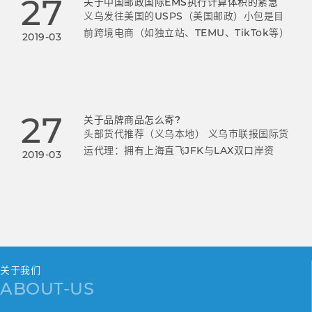
27
关于中国邮政国际EMS执行计算体积的紧急
义乌发往美国的USPS（美国邮政）小包是目
前跨境电商（如独立站、TEMU、TikTok等）
2019-03
非常主流的物流方式。
27
关于品牌商品怎么寄?
头部货代推荐（义乌本地） 义乌市联报国际货
运代理：拥有上海直飞JFK与LAX双口岸资
2019-03
源，每周11班航班，95%以上货物10天内妥
投，双休日正常交邮。
关于我们
ABOUT-US